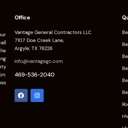
Office
Qu
Vantage General Contractors LLC
Be
our
7107 Doe Creek Lane,
ll
Be
Argyle, TX 76226
the
Be
ing
info@vantagegc.com
ety
Be
469-536-2040
on.
Be
ess
Be
Ro
HV